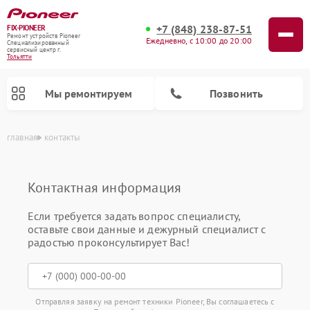
+7 (848) 238-87-51
FIX-PIONEER
Ремонт устройств Pioneer
Ежедневно, с 10:00 до 20:00
Специализированный
cервисный центр г.
Тольятти
Мы ремонтируем
Позвонить
главная
контакты
Контактная информация
Если требуется задать вопрос специалисту,
оставьте свои данные и дежурный специалист с
радостью проконсультирует Вас!
Ремонт проигрывателей винила Pioneer
Ремонт микшерных пультов Pioneer
Ремонт парогенераторов Pioneer
Ремонт роботов-пылесосов Pioneer
Ремонт акустических систем Pioneer
Отправляя заявку на ремонт техники Pioneer, Вы соглашаетесь с