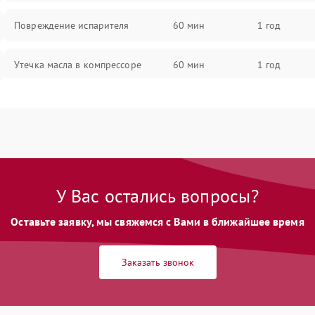
Повреждение испарителя
60 мин
1 год
Утечка масла в компрессоре
60 мин
1 год
Повреждение трубопроводов
60 мин
1 год
Неисправность четырехходового
60 мин
1 год
клапана
У Вас остались вопросы?
Поломка подшипников
60 мин
1 год
вентилятора
Оставьте заявку, мы свяжемся с Вами в ближайшее время
Повреждение корпуса
60 мин
1 год
Заказать звонок