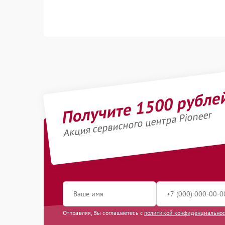
Получите 1500 рубле
Акция сервисного центра Pioneer
Отправляя, Вы соглашаетесь с
политикой конфиденциально