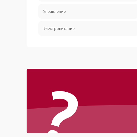
Управление
Электропитание
Датчики
Работа системы
?
Фильтрация
Хладагент