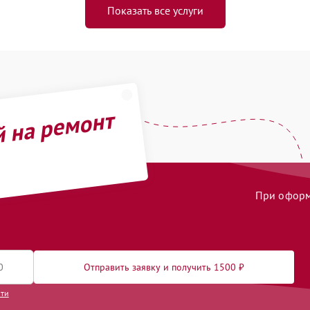
Показать все услуги
й на ремонт
При оформл
Отправить заявку и получить 1500 ₽
сти