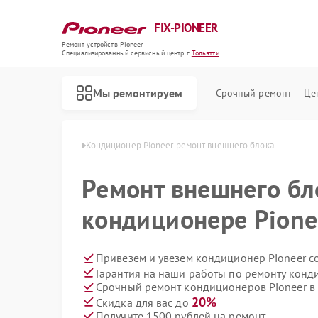
FIX-PIONEER
Ремонт устройств Pioneer
Специализированный cервисный центр г.
Тольятти
Мы ремонтируем
Срочный ремонт
Це
 Pioneer в Тольятти
Кондиционер Pioneer ремонт внешнего блока
Ремонт внешнего бл
кондиционере Pionee
Привезем и увезем кондиционер Pioneer с
Гарантия на наши работы по ремонту конд
Срочный ремонт кондиционеров Pioneer в 
20%
Скидка для вас до
Получите 1500 рублей на ремонт
Ремонт микшерных пультов Pioneer
Ремонт парогенераторов Pioneer
Ремонт роботов-пылесосов Pioneer
Ремонт акустических систем Pioneer
Ремонт проигрывателей винила Pioneer