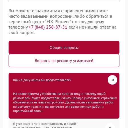
Вы можете ознакомиться с приведенными ниже
часто задаваемыми вопросами, либо обратиться в
сервисный центр “FIX-Pioneer” по следующему
телефону
+7 (848) 238-87-51
если не нашли ответ на
свой вопрос.
Общие вопросы
Вопросы по ремонту усилителей
Какие документы вы предоставляете?
На этапе приема устройства на диагностику и последующий
ремонт вам будет предоставлен заказ-наряд с указанием страховых
обязательств на ваше устройство. Далее, после выполнения работ
по ремонту техники, вы получите акт выполненных работ и
гарантийный талон.
Я уже знаю в чем неисправность и какой
ремонт необходим. Для чего проводить