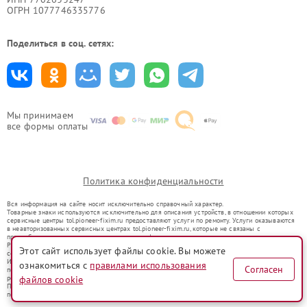
ОГРН 1077746335776
Поделиться в соц. сетях:
Мы принимаем
все формы оплаты
Политика конфиденциальности
Вся информация на сайте носит исключительно справочный характер.
Товарные знаки используются исключительно для описания устройств, в отношении которых
сервисные центры tol.pioneer-fixim.ru предоставляют услуги по ремонту. Услуги оказываются
в неавторизованных сервисных центрах tol.pioneer-fixim.ru, которые не связаны с
правообладателями товарных знаков или их официальными представителями.
Ремонт осуществляется для устройств, уже введенных в гражданский оборот в соответствии
Этот сайт использует файлы cookie. Вы можете
со статьей 1487 ГК РФ.
Использование товарных знаков не преследует цели индивидуализации услуг или введения
ознакомиться с
правилами использования
Согласен
потребителей в заблуждение, а служит для информирования о предоставляемых услугах по
ремонту техники указанных брендов.
файлов cookie
Представленная на сайте информация не является публичной офертой, определяемой
положениями Статьи 437(2) Гражданского кодекса РФ