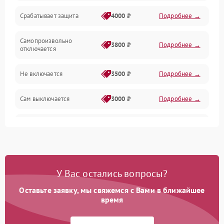
Срабатывает защита
4000 ₽
Подробнее →
Самопроизвольно
3800 ₽
Подробнее →
отключается
Не включается
3500 ₽
Подробнее →
Сам выключается
3000 ₽
Подробнее →
Перегревается
3500 ₽
Подробнее →
Нет индикации
3000 ₽
Подробнее →
У Вас остались вопросы?
Ошибка платы питания
4000 ₽
Подробнее →
Оставьте заявку, мы свяжемся с Вами в ближайшее
время