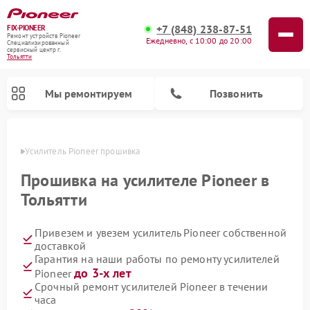
+7 (848) 238-87-51
FIX-PIONEER
Ремонт устройств Pioneer
Ежедневно, с 10:00 до 20:00
Специализированный
cервисный центр г.
Тольятти
Мы ремонтируем
Позвонить
ьятти
Усилитель Pioneer прошивка
Прошивка на усилителе Pioneer в
Тольятти
Привезем и увезем усилитель Pioneer собственной
доставкой
Гарантия на наши работы по ремонту усилителей
до 3-х лет
Pioneer
Ремонт парогенераторов Pioneer
Ремонт роботов-пылесосов Pioneer
Ремонт акустических систем Pioneer
Ремонт проигрывателей винила Pioneer
Ремонт микшерных пультов Pioneer
Срочный ремонт усилителей Pioneer в течении
часа